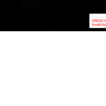
¿Qué es AWS Systems Manager?
AWS Systems Manager le brinda visibilidad y control de su
infraestructura en
AWS. Systems Manager proporciona una interfaz de usuario
unificada para que
pueda ver los datos operativos de varios servicios de AWS y le
permite
automatizar las tareas operativas en sus recursos de AWS. Con
Systems
Manager, puede agrupar recursos, como instancias de Amazon
EC2, buckets de
Amazon S3 o instancias de Amazon RDS, por aplicación, ver